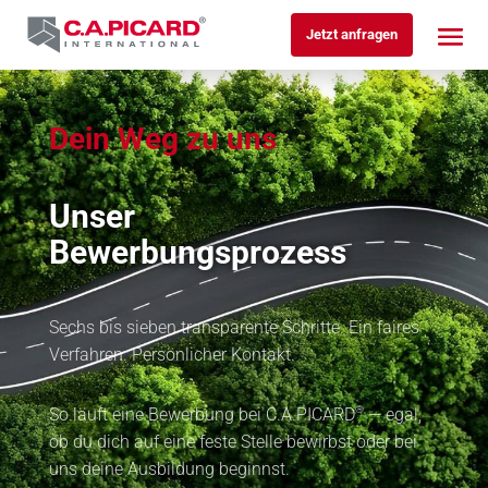
Jetzt anfragen
Dein Weg zu uns
Unser
Bewerbungsprozess
Sechs bis sieben transparente Schritte. Ein faires
Verfahren. Persönlicher Kontakt.
®
So läuft eine Bewerbung bei C.A.PICARD
— egal,
ob du dich auf eine feste Stelle bewirbst oder bei
uns deine Ausbildung beginnst.